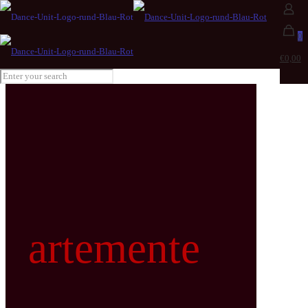
0
€0,00
artemente