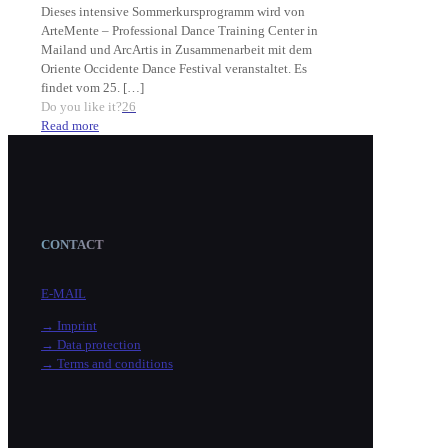
Dieses intensive Sommerkursprogramm wird von
ArteMente – Professional Dance Training Center in
Mailand und ArcArtis in Zusammenarbeit mit dem
Oriente Occidente Dance Festival veranstaltet. Es
findet vom 25.
[…]
Do you like it?
26
Read more
CONTACT
E-MAIL
→ Imprint
→ Data protection
→ Terms and conditions