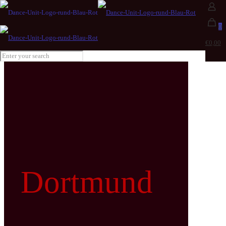
0
€0,00
Dortmund