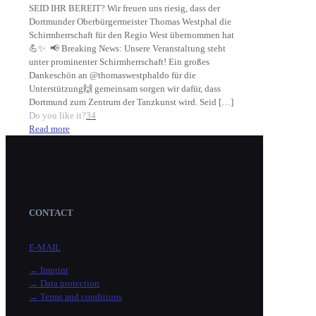
SEID IHR BEREIT? Wir freuen uns riesig, dass der
Dortmunder Oberbürgermeister Thomas Westphal die
Schirmherrschaft für den Regio West übernommen hat
💪✨ 📢 Breaking News: Unsere Veranstaltung steht
unter prominenter Schirmherrschaft! Ein großes
Dankeschön an @thomaswestphaldo für die
Unterstützung🙌 gemeinsam sorgen wir dafür, dass
Dortmund zum Zentrum der Tanzkunst wird. Seid
[…]
Do you like it?
34
Read more
CONTACT
E-MAIL
→ Imprint
→ Data protection
→ Terms and conditions