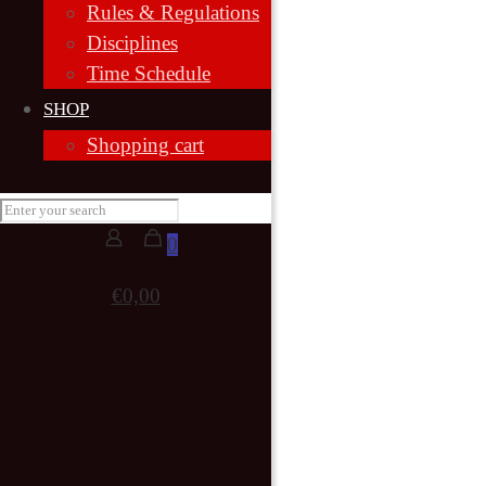
Rules & Regulations
Disciplines
Time Schedule
SHOP
Shopping cart
0
€0,00