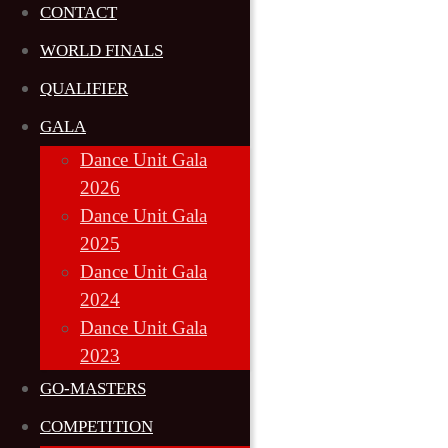
CONTACT
WORLD FINALS
QUALIFIER
GALA
Dance Unit Gala
2026
Dance Unit Gala
2025
Dance Unit Gala
2024
Dance Unit Gala
2023
GO-MASTERS
COMPETITION