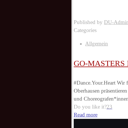
Published by
DU-Admi
Categories
Allgemein
GO-MASTERS Ed
#Dance.Your.Heart Wir f
Oberhausen präsentieren
und Choreografen*innen a
Do you like it?
23
Read more