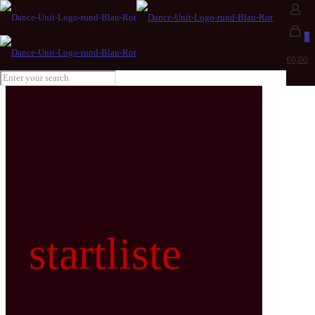
0
€0,00
startliste