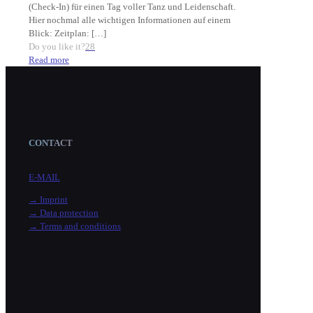
(Check-In) für einen Tag voller Tanz und Leidenschaft.
Hier nochmal alle wichtigen Informationen auf einem
Blick: Zeitplan:
[…]
Do you like it?
28
Read more
CONTACT
E-MAIL
→ Imprint
→ Data protection
→ Terms and conditions